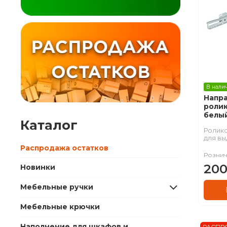
В нали
Напр
ролик
белый
Каталог
Ролик
для вы
Распродажа остатков
Рознич
200
Новинки
Мебельные ручки
Мебельные крючки
Наполнение для шкафов и