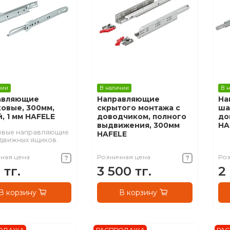
чии
В наличии
В 
авляющие
Направляющие
На
овые, 300мм,
скрытого монтажа с
ша
, 1 мм HAFELE
доводчиком, полного
до
выдвижения, 300мм
HA
овые направляющие
HAFELE
движных ящиков.
ная цена
Розничная цена
Роз
 тг.
3 500 тг.
2
В корзину
В корзину