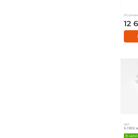
Рознич
12 
арт.
h.1952.a
В нали