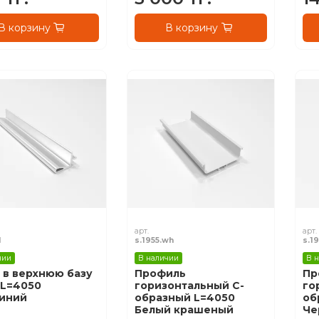
В корзину
В корзину
арт.
арт.
l
s.1955.wh
s.19
чии
В наличии
В 
 в верхнюю базу
Профиль
Пр
 L=4050
горизонтальный С-
го
иний
образный L=4050
об
Белый крашеный
Че