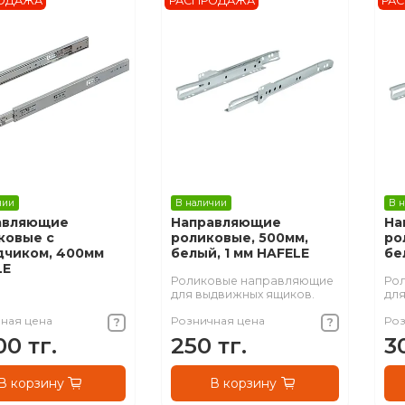
ОДАЖА
РАСПРОДАЖА
РА
чии
В наличии
В 
авляющие
Направляющие
На
ковые с
роликовые, 500мм,
ро
дчиком, 400мм
белый, 1 мм HAFELE
бе
LE
Роликовые направляющие
Ро
для выдвижных ящиков.
для
ная цена
Розничная цена
Роз
00 тг.
250 тг.
3
В корзину
В корзину