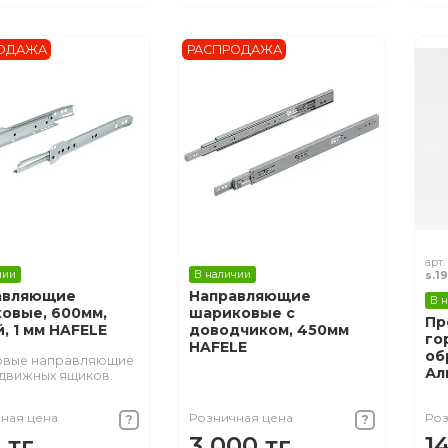
ОДАЖА
РАСПРОДАЖА
арт.
чии
В наличии
s.19
авляющие
Направляющие
В 
овые, 600мм,
шариковые с
Пр
, 1 мм HAFELE
доводчиком, 450мм
го
HAFELE
об
овые направляющие
Ал
движных ящиков.
ная цена
Розничная цена
Роз
 тг.
3 000 тг.
1