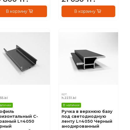
В корзину
В корзину
арт.
55.bl
h.2231.bl
наличии
В наличии
офиль
Ручка в верхнюю базу
ризонтальный С-
под светодиодную
разный L=4050
ленту L=4050 Черный
рный
анодированный