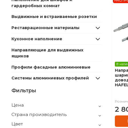
РАСПР
гардеробных комнат
Выдвижные и встраиваемые розетки
Реставрационные материалы
Кухонное наполнение
Направляющие для выдвижных
ящиков
В нали
Профили фасадные алюминиевые
Напр
шари
Системы алюминиевых профилей
дово
HAFE
Фильтры
Рознич
Цена
2 8
Страна производитель
Цвет