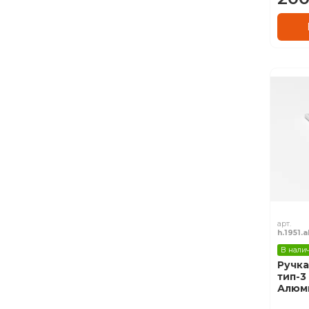
арт.
h.1951.a
В нали
Ручка
тип-3
Алюм