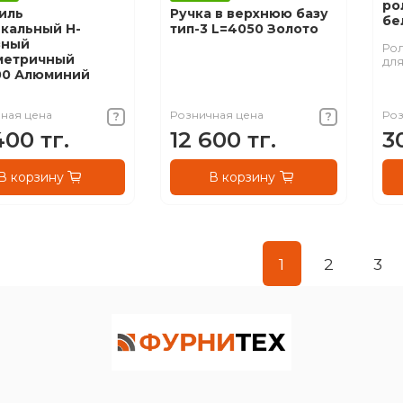
ро
иль
Ручка в верхнюю базу
бе
кальный Н-
тип-3 L=4050 Золото
зный
Ро
метричный
для
00 Алюминий
ная цена
Розничная цена
Роз
400 тг.
12 600 тг.
3
В корзину
В корзину
1
2
3