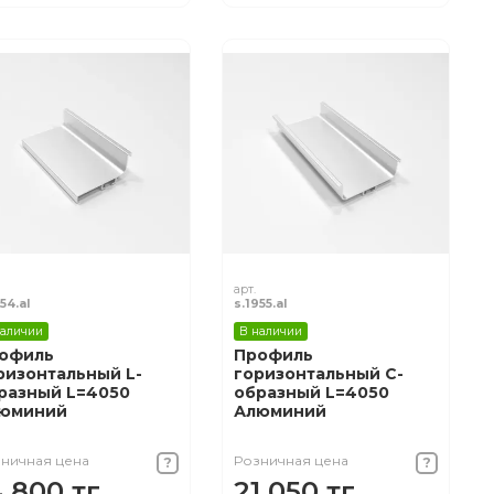
арт.
54.al
s.1955.al
наличии
В наличии
офиль
Профиль
ризонтальный L-
горизонтальный С-
разный L=4050
образный L=4050
юминий
Алюминий
ничная цена
Розничная цена
4 800 тг.
21 050 тг.