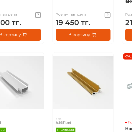
ан
ная цена
Розничная цена
Роз
600 тг.
19 450 тг.
21
В корзину
В корзину
РА
арт.
По
l
h.1951.gd
На
чии
В наличии