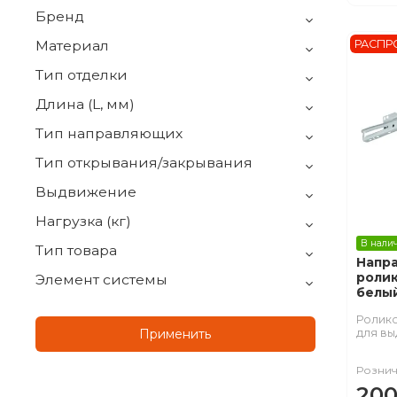
Бренд
РАСПР
Материал
Тип отделки
Длина (L, мм)
Тип направляющих
Тип открывания/закрывания
Выдвижение
Нагрузка (кг)
В нали
Тип товара
Напр
ролик
Элемент системы
белый
Ролик
для вы
Применить
Рознич
200