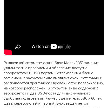
Выдвижной автоматический блок Mebax 105J заменит
удлинители с проводами и обеспечит доступ к
евророзеткам и USB-портам. Встраиваемый блок с
разъемами в закрытом виде выглядит очень эстетично и
располагается практически вровень с той поверхностью,
на которой расположен. В открытом виде содержит 3
евророзетки и два USB-порта для максимального
удобства пользования. Размер удлинителя: 380 х 60 мм.
Цвет: серебристый и черный. Блок выдвигается