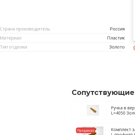
Страна производитель
Россия
Материал
Пластик
Тип отделки
Золото
Сопутствующие
Ручка в ве
L=4050 Зол
Комплект з
Предзаказ
L профиля (