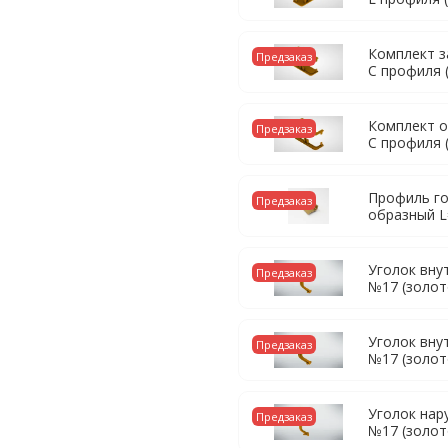
Комплект з
Предзаказ
С профиля (
Комплект о
Предзаказ
С профиля (
Профиль го
Предзаказ
образный L
Уголок вну
Предзаказ
№17 (золот
Уголок вну
Предзаказ
№17 (золот
Уголок нар
Предзаказ
№17 (золот