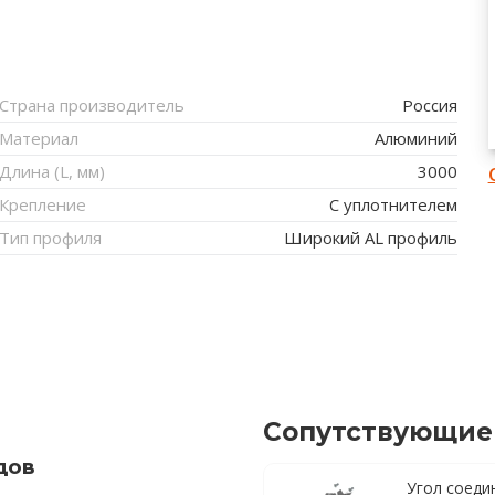
Страна производитель
Россия
Материал
Алюминий
Длина (L, мм)
3000
Крепление
С уплотнителем
Тип профиля
Широкий AL профиль
Сопутствующие
дов
Угол соеди