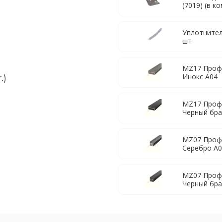
(7019) (в к
Уплотнител
шт
MZ17 Проф
Инокс A04
.)
MZ17 Проф
Черный бр
MZ07 Проф
Серебро A
MZ07 Проф
Черный бр