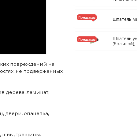
Предзаказ
Шпатель м
Шпатель у
Предзаказ
(большой)
лких повреждений на
остях, не подверженных
ив дерева, ламинат,
), двери, опанелка,
, швы, трещины.