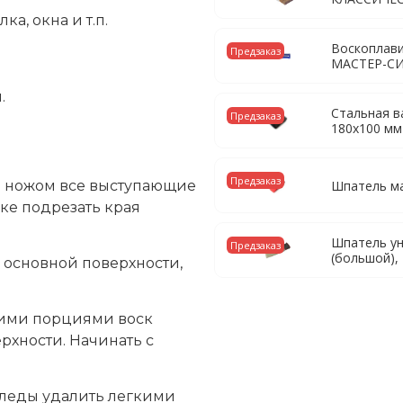
а, окна и т.п.
Воскоплави
Предзаказ
МАСТЕР-С
.
Стальная в
Предзаказ
180х100 мм
Предзаказ
Шпатель м
ь ножом все выступающие
ке подрезать края
Шпатель у
Предзаказ
(большой)
 основной поверхности,
ими порциями воск
ерхности. Начинать с
следы удалить легкими