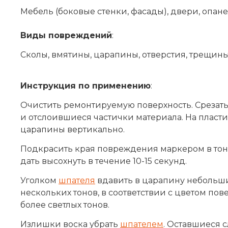
Мебель (боковые стенки, фасады), двери, опанелк
Виды повреждений
:
Сколы, вмятины, царапины, отверстия, трещины
Инструкция по применению
:
Очистить ремонтируемую поверхность. Срезат
и отслоившиеся частички материала. На пласти
царапины вертикально.
Подкрасить края повреждения маркером в тон
дать высохнуть в течение 10-15 секунд.
Уголком
шпателя
вдавить в царапину небольш
нескольких тонов, в соответствии с цветом пов
более светлых тонов.
Излишки воска убрать
шпателем
. Оставшиеся 