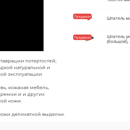
Предзаказ
Шпатель м
Шпатель у
Предзаказ
(большой)
таврации потертостей,
адкой натуральной и
ой эксплуатации.
вь, кожаная мебель,
 ремни и и других
кой кожи.
 кожи деликатной выделки.